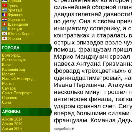
Сербия
Тунис
сильнейшей сборной план
Уругвай
двадцатилетней давности
Франция
Хорватия
по делу. Она в своём при
Швейцария
инициативу сопернику, а 
Швеция
Южная Корея
контратаках и старалась 
Япония
острых эпизодов возле чу
ГОРОДА:
помощь французам пришл
Волгоград
Марио Манджукич срезал 
Екатеринбург
навеса Антуана Гризманна
Казань
Калининград
форвард «трёхцветных» о
Москва
одиннадцатиметровый, наз
Нижний Новгород
Ростов
Ивана Перишича. Атакующ
Самара
несколько минут прошёл пу
Санкт-Петербург
Саранск
антигероев финала, так к
Сочи
ударом сравнял счёт. Сит
АРХИВЫ:
вперёд большими силами п
французам. Команда Дидь
Архив 2014
Архив 2010
Архив 2006