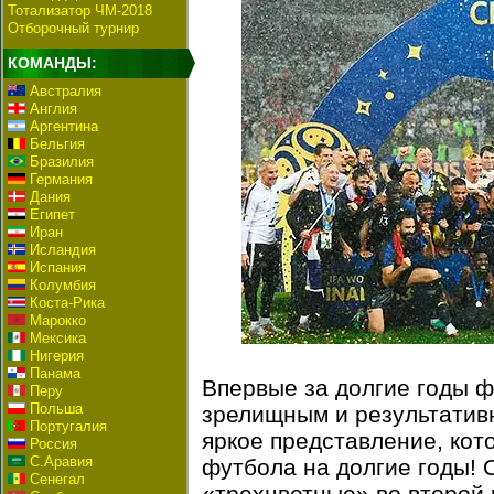
Тотализатор ЧМ-2018
Отборочный турнир
КОМАНДЫ:
Австралия
Англия
Аргентина
Бельгия
Бразилия
Германия
Дания
Египет
Иран
Исландия
Испания
Колумбия
Коста-Рика
Марокко
Мексика
Нигерия
Панама
Впервые за долгие годы 
Перу
Польша
зрелищным и результатив
Португалия
яркое представление, кот
Россия
С.Аравия
футбола на долгие годы! 
Сенегал
«трехцветные» во второй 