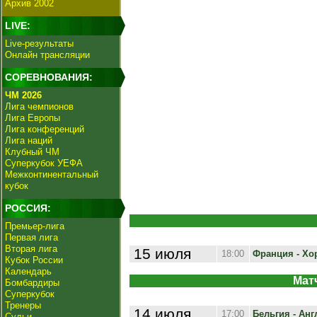
Архив 2002
LIVE:
Live-результаты
Онлайн трансляции
СОРЕВНОВАНИЯ:
ЧМ 2026
Лига чемпионов
Лига Европы
Лига конференций
Лига наций
Клубный ЧМ
Суперкубок УЕФА
Межконтинентальный
кубок
РОССИЯ:
Премьер-лига
Первая лига
Вторая лига
15 июля
18:00
Франция - Хор
Кубок России
Календарь
Матч
Бомбардиры
Суперкубок
Тренеры
14 июля
17:00
Бельгия - Англ
Судьи