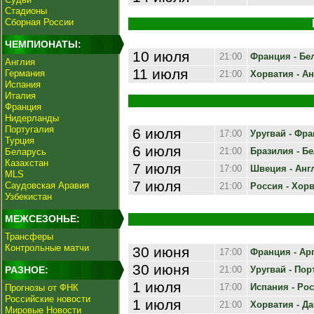
Стадионы
Сборная России
ЧЕМПИОНАТЫ:
10 июля
21:00
Франция - Бел
Англия
11 июля
Германия
21:00
Хорватия - Ан
Испания
Италия
Франция
Нидерланды
Португалия
6 июля
17:00
Уругвай - Фра
Турция
6 июля
21:00
Бразилия - Бе
Беларусь
Казахстан
7 июля
17:00
Швеция - Англ
MLS
7 июля
Саудовская Аравия
21:00
Россия - Хорва
Узбекистан
МЕЖСЕЗОНЬЕ:
Трансферы
Контрольные матчи
30 июня
17:00
Франция - Арг
30 июня
РАЗНОЕ:
21:00
Уругвай - Порт
1 июля
17:00
Испания - Росс
Прогнозы от ФНК
Российские новости
1 июля
21:00
Хорватия - Дан
Мировые Новости