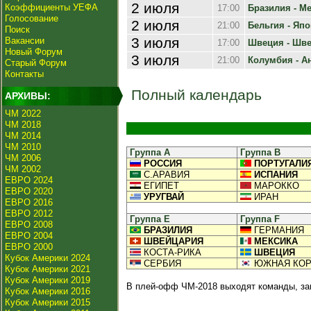
2 июля
Коэффициенты УЕФА
17:00
Бразилия - Ме
Голосование
2 июля
21:00
Бельгия - Япо
Поиск
3 июля
Вакансии
17:00
Швеция - Шве
Новый Форум
3 июля
21:00
Колумбия - Анг
Старый Форум
Контакты
Полный календарь
АРХИВЫ:
ЧМ 2022
ЧМ 2018
ЧМ 2014
ЧМ 2010
Группа А
Группа B
ЧМ 2006
РОССИЯ
ПОРТУГАЛИ
ЧМ 2002
С.АРАВИЯ
ИСПАНИЯ
ЕВРО 2024
ЕГИПЕТ
МАРОККО
ЕВРО 2020
УРУГВАЙ
ИРАН
ЕВРО 2016
ЕВРО 2012
Группа E
Группа F
ЕВРО 2008
БРАЗИЛИЯ
ГЕРМАНИЯ
ЕВРО 2004
ШВЕЙЦАРИЯ
МЕКСИКА
ЕВРО 2000
КОСТА-РИКА
ШВЕЦИЯ
Кубок Америки 2024
СЕРБИЯ
ЮЖНАЯ КОР
Кубок Америки 2021
Кубок Америки 2019
В плей-офф ЧМ-2018 выходят команды, зан
Кубок Америки 2016
Кубок Америки 2015