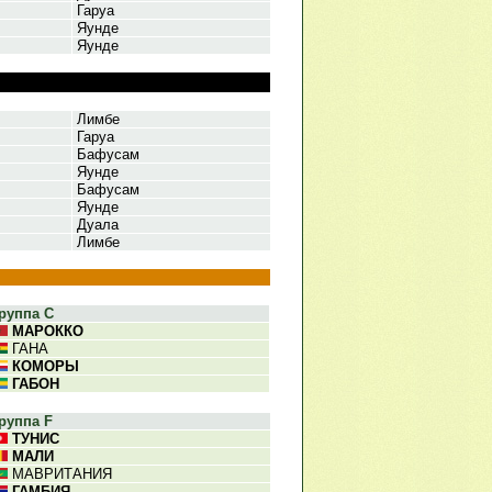
Гаруа
Яунде
Яунде
Лимбе
Гаруа
Бафусам
Яунде
Бафусам
Яунде
Дуала
Лимбе
руппа C
МАРОККО
ГАНА
КОМОРЫ
ГАБОН
руппа F
ТУНИС
МАЛИ
МАВРИТАНИЯ
ГАМБИЯ