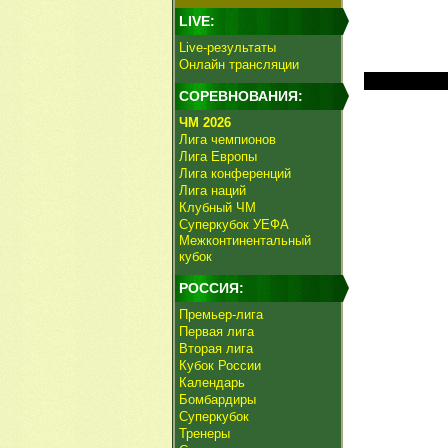
LIVE:
Live-результаты
Онлайн трансляции
СОРЕВНОВАНИЯ:
ЧМ 2026
Лига чемпионов
Лига Европы
Лига конференций
Лига наций
Клубный ЧМ
Суперкубок УЕФА
Межконтинентальный
кубок
РОССИЯ:
Премьер-лига
Первая лига
Вторая лига
Кубок России
Календарь
Бомбардиры
Суперкубок
Тренеры