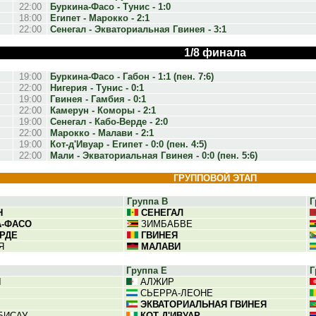
22:00
Буркина-Фасо - Тунис - 1:0
18:00
Египет - Марокко - 2:1
22:00
Сенегал - Экваториальная Гвинея - 3:1
1/8 финала
19:00
Буркина-Фасо - Габон - 1:1 (пен. 7:6)
22:00
Нигерия - Тунис - 0:1
19:00
Гвинея - Гамбия - 0:1
22:00
Камерун - Коморы - 2:1
19:00
Сенегал - Кабо-Верде - 2:0
22:00
Марокко - Малави - 2:1
19:00
Кот-д'Ивуар - Египет - 0:0 (пен. 4:5)
22:00
Мали - Экваториальная Гвинея - 0:0 (пен. 5:6)
ГРУППОВОЙ ЭТАП
Группа B
Г
Н
СЕНЕГАЛ
А-ФАСО
ЗИМБАБВЕ
РДЕ
ГВИНЕЯ
Я
МАЛАВИ
Группа E
Г
Я
АЛЖИР
СЬЕРРА-ЛЕОНЕ
ЭКВАТОРИАЛЬНАЯ ГВИНЕЯ
БИСАУ
КОТ-Д'ИВУАР