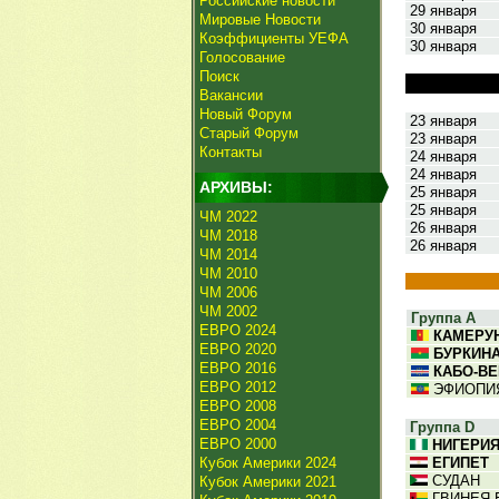
Российские новости
29 января
Мировые Новости
30 января
Коэффициенты УЕФА
30 января
Голосование
Поиск
Вакансии
Новый Форум
23 января
Старый Форум
23 января
Контакты
24 января
24 января
АРХИВЫ:
25 января
25 января
ЧМ 2022
26 января
ЧМ 2018
26 января
ЧМ 2014
ЧМ 2010
ЧМ 2006
ЧМ 2002
Группа A
ЕВРО 2024
КАМЕРУ
ЕВРО 2020
БУРКИН
ЕВРО 2016
КАБО-ВЕ
ЕВРО 2012
ЭФИОПИ
ЕВРО 2008
ЕВРО 2004
Группа D
ЕВРО 2000
НИГЕРИ
Кубок Америки 2024
ЕГИПЕТ
СУДАН
Кубок Америки 2021
ГВИНЕЯ-