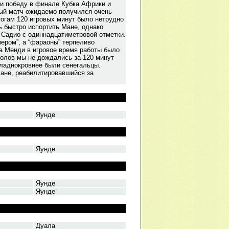
ли победу в финале Кубка Африки и
ный матч ожидаемо получился очень
тогам 120 игровых минут было нетрудно
ь быстро испортить Мане, однако
 Садио с одиннадцатиметровой отметки.
ером”, а “фараоны” терпеливо
а Менди в игровое время работы было
Голов мы не дождались за 120 минут
хладнокровнее были сенегальцы.
Мане, реабилитировавшийся за
Яунде
Яунде
Яунде
Яунде
Дуала