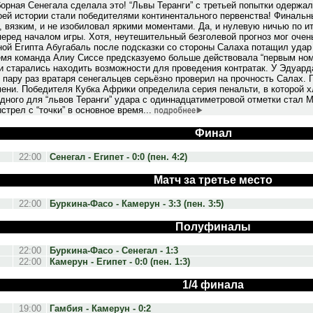
борная Сенегала сделала это! “Львы Теранги” с третьей попытки одержа
оей истории стали победителями континентального первенства! Финаль
 вязким, и не изобиловал яркими моментами. Да, и нулевую ничью по и
перед началом игры. Хотя, неутешительный безголевой прогноз мог очен
ной Египта Абугабаль после подсказки со стороны Салаха потащил удар
емя команда Алиу Сиссе предсказуемо больше действовала “первым ном
 старались находить возможности для проведения контратак. У Эдуард
я пару раз вратаря сенегальцев серьёзно проверил на прочность Салах. 
мени. Победителя Кубка Африки определила серия пенальти, в которой 
дного для “львов Теранги” удара с одиннадцатиметровой отметки стал 
стрел с “точки” в основное время...
Финал
22:00
Сенегал - Египет - 0:0 (пен. 4:2)
Матч за третье место
22:00
Буркина-Фасо - Камерун - 3:3 (пен. 3:5)
Полуфиналы
22:00
Буркина-Фасо - Сенегал - 1:3
22:00
Камерун - Египет - 0:0 (пен. 1:3)
1/4 финала
19:00
Гамбия - Камерун - 0:2