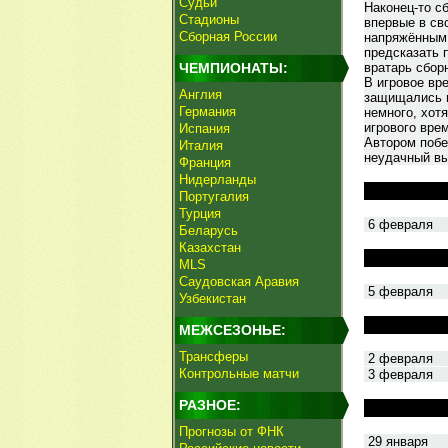
Судьи
Наконец-то с
Стадионы
впервые в св
Сборная России
напряжённым,
предсказать 
ЧЕМПИОНАТЫ:
вратарь сбор
В игровое вр
Англия
защищались и
Германия
немного, хот
игрового вре
Испания
Автором побе
Италия
неудачный вы
Франция
Нидерланды
Португалия
Турция
6 февраля
Беларусь
Казахстан
MLS
Саудовская Аравия
5 февраля
Узбекистан
МЕЖСЕЗОНЬЕ:
Трансферы
2 февраля
Контрольные матчи
3 февраля
РАЗНОЕ:
Прогнозы от ФНК
29 января