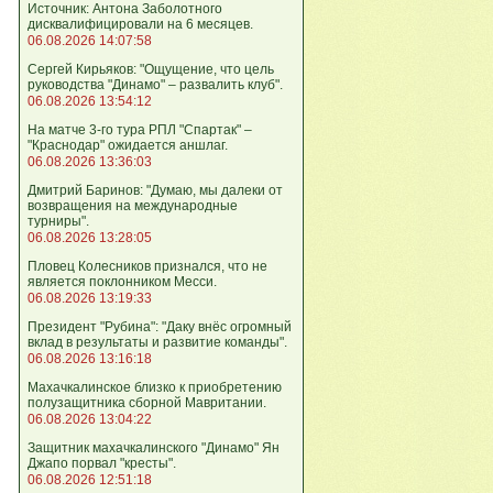
Источник: Антона Заболотного
дисквалифицировали на 6 месяцев.
06.08.2026 14:07:58
Сергей Кирьяков: "Ощущение, что цель
руководства "Динамо" – развалить клуб".
06.08.2026 13:54:12
На матче 3-го тура РПЛ "Спартак" –
"Краснодар" ожидается аншлаг.
06.08.2026 13:36:03
Дмитрий Баринов: "Думаю, мы далеки от
возвращения на международные
турниры".
06.08.2026 13:28:05
Пловец Колесников признался, что не
является поклонником Месси.
06.08.2026 13:19:33
Президент "Рубина": "Даку внёс огромный
вклад в результаты и развитие команды".
06.08.2026 13:16:18
Махачкалинское близко к приобретению
полузащитника сборной Мавритании.
06.08.2026 13:04:22
Защитник махачкалинского "Динамо" Ян
Джапо порвал "кресты".
06.08.2026 12:51:18