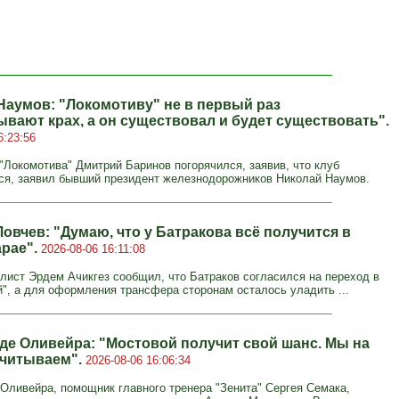
Наумов: "Локомотиву" не в первый раз
ывают крах, а он существовал и будет существовать".
6:23:56
 "Локомотива" Дмитрий Баринов погорячился, заявив, что клуб
ся, заявил бывший президент железнодорожников Николай Наумов.
овчев: "Думаю, что у Батракова всё получится в
арае".
2026-08-06 16:11:08
лист Эрдем Ачикгез сообщил, что Батраков согласился на переход в
й", а для оформления трансфера сторонам осталось уладить ...
де Оливейра: "Мостовой получит свой шанс. Мы на
считываем".
2026-08-06 16:06:34
Оливейра, помощник главного тренера "Зенита" Сергея Семака,