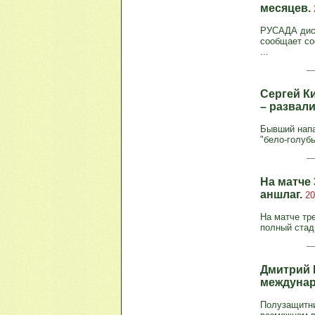
месяцев.
РУСАДА диск
сообщает со
...
Сергей К
– развали
Бывший напа
"бело-голуб
На матче 
аншлаг.
20
На матче тр
полный стади
Дмитрий 
междунар
Полузащитни