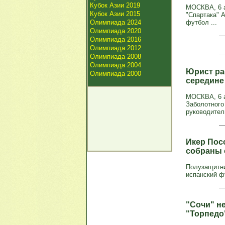
Кубок Азии 2019
МОСКВА, 6 
Кубок Азии 2015
"Спартака" 
Олимпиада 2024
футбол ...
Олимпиада 2020
Олимпиада 2016
Олимпиада 2012
Олимпиада 2008
Олимпиада 2004
Юрист ра
Олимпиада 2000
середине
МОСКВА, 6 а
Заболотного
руководитель
Икер Пос
собраны 
Полузащитни
испанский фу
"Сочи" не
"Торпедо