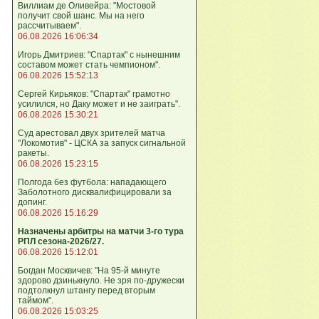
Виллиам де Оливейра: "Мостовой
получит свой шанс. Мы на него
рассчитываем".
06.08.2026 16:06:34
Игорь Дмитриев: "Спартак" с нынешним
составом может стать чемпионом".
06.08.2026 15:52:13
Сергей Кирьяков: "Спартак" грамотно
усилился, но Даку может и не заиграть".
06.08.2026 15:30:21
Суд арестовал двух зрителей матча
"Локомотив" - ЦСКА за запуск сигнальной
ракеты.
06.08.2026 15:23:15
Полгода без футбола: нападающего
Заболотного дисквалифицировали за
допинг.
06.08.2026 15:16:29
Назначены арбитры на матчи 3-го тура
РПЛ сезона-2026/27.
06.08.2026 15:12:01
Богдан Москвичев: "На 95‑й минуте
здорово дзинькнуло. Не зря по‑дружески
подтолкнул штангу перед вторым
таймом".
06.08.2026 15:03:25