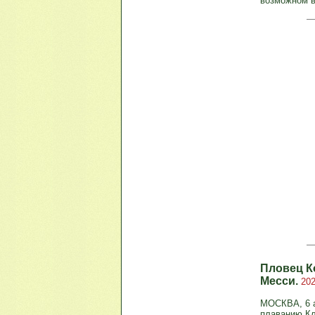
возможном в
Пловец К
Месси.
202
МОСКВА, 6 а
плаванию Кл