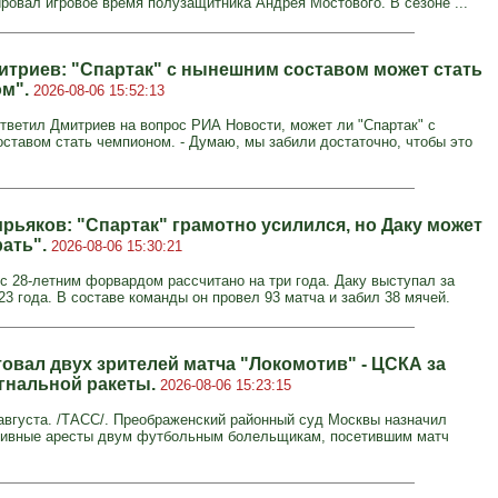
ровал игровое время полузащитника Андрея Мостового. В сезоне ...
итриев: "Спартак" с нынешним составом может стать
ом".
2026-08-06 15:52:13
 ответил Дмитриев на вопрос РИА Новости, может ли "Спартак" с
ставом стать чемпионом. - Думаю, мы забили достаточно, чтобы это
ирьяков: "Спартак" грамотно усилился, но Даку может
рать".
2026-08-06 15:30:21
с 28-летним форвардом рассчитано на три года. Даку выступал за
23 года. В составе команды он провел 93 матча и забил 38 мячей.
товал двух зрителей матча "Локомотив" - ЦСКА за
игнальной ракеты.
2026-08-06 15:23:15
вгуста. /ТАСС/. Преображенский районный суд Москвы назначил
ивные аресты двум футбольным болельщикам, посетившим матч