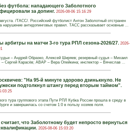
без футбола: нападающего Заболотного
фицировали за допинг.
2026-08-06 15:16:29
вгуста. /ТАСС/. Российский футболист Антон Заболотный отстранен
за нарушение антидопинговых правил. ТАСС рассказывает основные ...
 арбитры на матчи 3-го тура РПЛ сезона-2026/27.
2026-
01
удьи – Андрей Образко, Алексей Ширяев; резервный судья – Михаил
 – Сергей Карасёв; АВАР – Вера Опейкина; инспектор – Вячеслав ...
осквичев: "На 95‑й минуте здорово дзинькнуло. Не
ружески подтолкнул штангу перед вторым таймом".
5:03:25
вого тура группового этапа Пути РПЛ Кубка России прошла в среду в
урге и завершилась со счетом 1:0 в пользу хозяев поля.
 считает, что Заболотному будет непросто вернуться
сквалификации.
2026-08-06 15:03:20