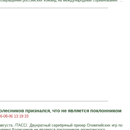
озвращении российских команд на международные соревнования. ...
олесников признался, что не является поклонником
6-08-06 13:19:33
вгуста. /ТАСС/. Двукратный серебряный призер Олимпийских игр по
имент Колесников не является поклонником аргентинского ...