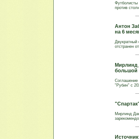
Футболисты 
против стол
Антон За
на 6 мес
Двукратный 
отстранен от
Мирлинд Д
большой 
Соглашение 
"Рубин" с 20
"Спартак"
Мирлинд Дак
зарекомендо
Источник