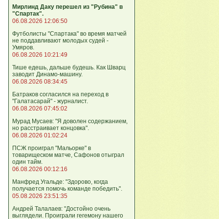
Мирлинд Даку перешел из "Рубина" в
"Спартак".
06.08.2026 12:06:50
Футболисты "Спартака" во время матчей
не поддавливают молодых судей -
Умяров.
06.08.2026 10:21:49
Тише едешь, дальше будешь. Как Шварц
заводит Динамо-машину.
06.08.2026 08:34:45
Батраков согласился на переход в
"Галатасарай" - журналист.
06.08.2026 07:45:02
Мурад Мусаев: "Я доволен содержанием,
но расстраивает концовка".
06.08.2026 01:02:24
ПСЖ проиграл "Мальорке" в
товарищеском матче, Сафонов отыграл
один тайм.
06.08.2026 00:12:16
Манфред Угальде: "Здорово, когда
получается помочь команде победить".
05.08.2026 23:51:35
Андрей Талалаев: "Достойно очень
выглядели. Проиграли гегемону нашего