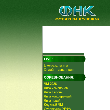
LIVE:
Live-результаты
Онлайн трансляции
СОРЕВНОВАНИЯ:
ЧМ 2026
Лига чемпионов
Лига Европы
Лига конференций
Лига наций
Клубный ЧМ
Суперкубок УЕФА