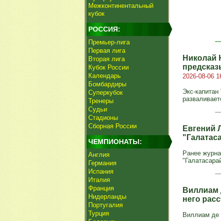
Межконтинентальный
кубок
РОССИЯ:
Премьер-лига
Первая лига
Николай 
Вторая лига
предсказ
Кубок России
Календарь
2026-08-06 1
Бомбардиры
Экс‑капитан
Суперкубок
разваливает
Тренеры
Судьи
Стадионы
Сборная России
Евгений Л
"Галатас
ЧЕМПИОНАТЫ:
Ранее журна
Англия
"Галатасара
Германия
Испания
Италия
Франция
Виллиам 
Нидерланды
него рас
Португалия
Турция
Виллиам де 