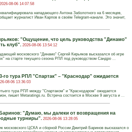
2026-08-06 14:07:58
валифицировала нападающего Антона Заболотного на 6 месяцев,
общает журналист Иван Карпов в своём Telegram-канале. Это значит,
ирьяков: "Ощущение, что цель руководства "Динамо"
ть клуб".
2026-08-06 13:54:12
дающий московского "Динамо" Сергей Кирьяков высказался об игре
ых" на старте текущего сезона РПЛ под руководством Сандро ...
3-го тура РПЛ "Спартак" – "Краснодар" ожидается
26-08-06 13:36:03
етьего тура РПЛ между "Спартаком" и "Краснодаром" ожидается
он, пишет Metaratings.ru. Встреча состоится в Москве 9 августа и ...
Баринов: "Думаю, мы далеки от возвращения на
одные турниры".
2026-08-06 13:28:05
к московского ЦСКА и сборной России Дмитрий Баринов высказался о