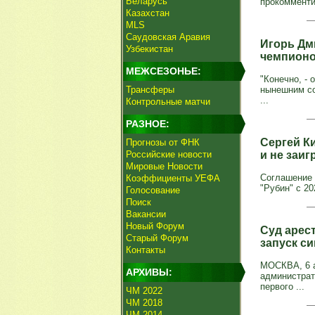
Беларусь
прокомменти
Казахстан
MLS
Саудовская Аравия
Игорь Дм
Узбекистан
чемпион
МЕЖСЕЗОНЬЕ:
"Конечно, -
Трансферы
нынешним со
...
Контрольные матчи
РАЗНОЕ:
Сергей К
Прогнозы от ФНК
Российские новости
и не заиг
Мировые Новости
Соглашение 
Коэффициенты УЕФА
"Рубин" с 20
Голосование
Поиск
Вакансии
Новый Форум
Суд арес
Старый Форум
запуск с
Контакты
МОСКВА, 6 а
АРХИВЫ:
администрат
первого ...
ЧМ 2022
ЧМ 2018
ЧМ 2014