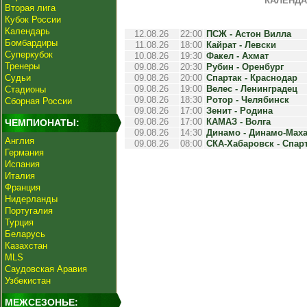
КАЛЕНДА
Вторая лига
Кубок России
Календарь
12.08.26
22:00
ПСЖ - Астон Вилла
Бомбардиры
11.08.26
18:00
Кайрат - Левски
Суперкубок
10.08.26
19:30
Факел - Ахмат
Тренеры
09.08.26
20:30
Рубин - Оренбург
Судьи
09.08.26
20:00
Спартак - Краснодар
09.08.26
19:00
Велес - Ленинградец
Стадионы
09.08.26
18:30
Ротор - Челябинск
Сборная России
09.08.26
17:00
Зенит - Родина
09.08.26
17:00
КАМАЗ - Волга
ЧЕМПИОНАТЫ:
09.08.26
14:30
Динамо - Динамо-Мах
Англия
09.08.26
08:00
СКА-Хабаровск - Спар
Германия
Испания
Италия
Франция
Нидерланды
Португалия
Турция
Беларусь
Казахстан
MLS
Саудовская Аравия
Узбекистан
МЕЖСЕЗОНЬЕ: