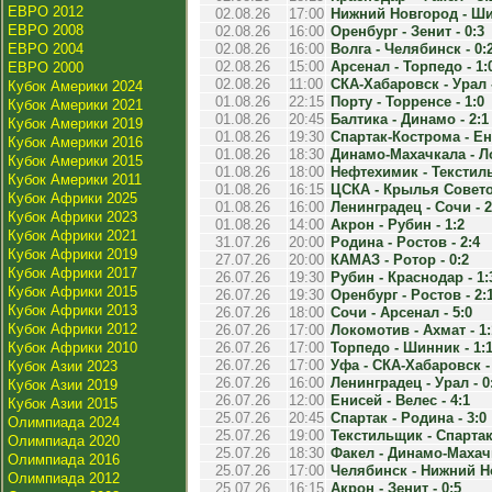
ЕВРО 2012
02.08.26
17:00
Нижний Новгород - Шин
ЕВРО 2008
02.08.26
16:00
Оренбург - Зенит - 0:3
ЕВРО 2004
02.08.26
16:00
Волга - Челябинск - 0:
02.08.26
15:00
Арсенал - Торпедо - 1:
ЕВРО 2000
02.08.26
11:00
СКА-Хабаровск - Урал -
Кубок Америки 2024
01.08.26
22:15
Порту - Торренсе - 1:0
Кубок Америки 2021
01.08.26
20:45
Балтика - Динамо - 2:1
Кубок Америки 2019
01.08.26
19:30
Спартак-Кострома - Ени
Кубок Америки 2016
01.08.26
18:30
Динамо-Махачкала - Ло
Кубок Америки 2015
01.08.26
18:00
Нефтехимик - Текстиль
Кубок Америки 2011
01.08.26
16:15
ЦСКА - Крылья Советов
Кубок Африки 2025
01.08.26
16:00
Ленинградец - Сочи - 2
Кубок Африки 2023
01.08.26
14:00
Акрон - Рубин - 1:2
Кубок Африки 2021
31.07.26
20:00
Родина - Ростов - 2:4
Кубок Африки 2019
27.07.26
20:00
КАМАЗ - Ротор - 0:2
Кубок Африки 2017
26.07.26
19:30
Рубин - Краснодар - 1:
Кубок Африки 2015
26.07.26
19:30
Оренбург - Ростов - 2:
Кубок Африки 2013
26.07.26
18:00
Сочи - Арсенал - 5:0
Кубок Африки 2012
26.07.26
17:00
Локомотив - Ахмат - 1:
Кубок Африки 2010
26.07.26
17:00
Торпедо - Шинник - 1:
26.07.26
17:00
Уфа - СКА-Хабаровск - 
Кубок Азии 2023
26.07.26
16:00
Ленинградец - Урал - 0
Кубок Азии 2019
26.07.26
12:00
Енисей - Велес - 4:1
Кубок Азии 2015
25.07.26
20:45
Спартак - Родина - 3:0
Олимпиада 2024
25.07.26
19:00
Текстильщик - Спартак
Олимпиада 2020
25.07.26
18:30
Факел - Динамо-Махачк
Олимпиада 2016
25.07.26
17:00
Челябинск - Нижний Но
Олимпиада 2012
25.07.26
16:15
Акрон - Зенит - 0:5