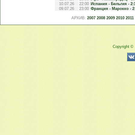
10.07.26
22:00
Испания - Бельгия - 2:
09.07.26
23:00
Франция - Марокко - 2
АРХИВ:
2007
2008
2009
2010
2011
Copyright ©