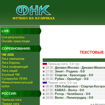
LIVE:
Live-результаты
Онлайн трансляции
СОРЕВНОВАНИЯ:
ТЕКСТОВЫЕ 
ЧМ 2026
Лига чемпионов
Лига Европы
Премьер-лига, 3-й тур
Лига конференций
14:30.
Динамо-Москва - Динамо-Махачка
Лига наций
17:00.
Зенит - Родина - 0:0
Клубный ЧМ
20:00.
Спартак - Краснодар - 0:0
Суперкубок УЕФА
20:30.
Рубин - Оренбург - 0:0
Межконтинентальный
Первая лига, 5-й тур
кубок
08:00.
СКА-Хабаровск - Спартак-Костром
17:00.
КАМАЗ - Волга - 0:0
РОССИЯ:
18:30.
Ротор - Челябинск - 0:0
19:00.
Велес - Ленинградец - 0:0
Премьер-лига
Первая лига