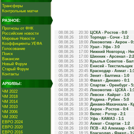
Трансферы
Контрольные матчи
РАЗНОЕ:
Прогнозы от ФНК
08.08.26
20:30
ЦСКА - Ростов - 0:0
Российские новости
08.08.26
18:00
Торпедо - Сочи - 1:2
Мировые Новости
08.08.26
18:00
Локомотив - Акрон - 0
Коэффициенты УЕФА
08.08.26
17:00
Урал - Уфа - 3:0
Голосование
08.08.26
17:00
Нижний Новгород - Неф
Поиск
08.08.26
17:00
Шинник - Арсенал - 2:
Вакансии
08.08.26
15:30
Крылья Советов - Балт
Новый Форум
08.08.26
12:00
Енисей - Текстильщик -
Старый Форум
05.08.26
20:45
Краснодар - Ахмат - 1:1
Контакты
05.08.26
20:45
Зенит - Балтика - 1:0
05.08.26
18:30
Факел - Динамо - 0:1
АРХИВЫ:
05.08.26
18:30
Спартак - Оренбург - 5
04.08.26
20:45
Локомотив - ЦСКА - 1:1
ЧМ 2022
04.08.26
20:30
Левски - Кайрат - 1:0
ЧМ 2018
04.08.26
18:30
Родина - Рубин - 5:0
ЧМ 2014
04.08.26
18:30
Динамо-Махачкала - К
ЧМ 2010
04.08.26
16:15
Акрон - Ростов - 0:4
ЧМ 2006
03.08.26
19:30
Велес - Ротор - 2:1
ЧМ 2002
03.08.26
17:00
Уфа - КАМАЗ - 1:1
ЕВРО 2024
02.08.26
20:30
Ахмат - Спартак - 1:2
ЕВРО 2020
02.08.26
19:00
ПСВ - АЗ Алкмаар - 0:4
ЕВРО 2016
02.08.26
18:15
Краснодар - Факел - 3: