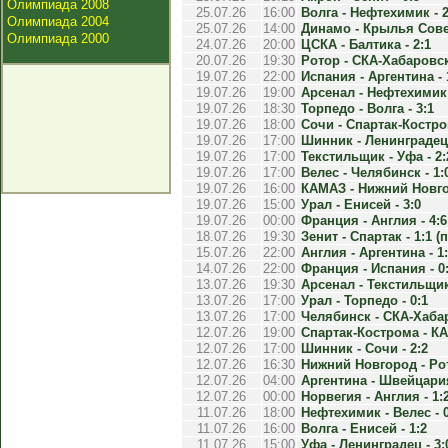
Олимпиада 2008
25.07.26
16:00
Волга - Нефтехимик - 2
Олимпиада 2004
25.07.26
14:00
Динамо - Крылья Совет
Олимпиада 2000
24.07.26
20:00
ЦСКА - Балтика - 2:1
20.07.26
19:30
Ротор - СКА-Хабаровск 
19.07.26
22:00
Испания - Аргентина - 
19.07.26
19:00
Арсенал - Нефтехимик 
19.07.26
18:30
Торпедо - Волга - 3:1
19.07.26
18:00
Сочи - Спартак-Костром
19.07.26
17:00
Шинник - Ленинградец 
19.07.26
17:00
Текстильщик - Уфа - 2:
19.07.26
17:00
Велес - Челябинск - 1:
19.07.26
16:00
КАМАЗ - Нижний Новгор
19.07.26
15:00
Урал - Енисей - 3:0
19.07.26
00:00
Франция - Англия - 4:6
18.07.26
19:30
Зенит - Спартак - 1:1 (п
15.07.26
22:00
Англия - Аргентина - 1
14.07.26
22:00
Франция - Испания - 0
13.07.26
19:30
Арсенал - Текстильщик 
13.07.26
17:00
Урал - Торпедо - 0:1
13.07.26
17:00
Челябинск - СКА-Хабар
12.07.26
19:00
Спартак-Кострома - КА
12.07.26
17:00
Шинник - Сочи - 2:2
12.07.26
16:30
Нижний Новгород - Рот
12.07.26
04:00
Аргентина - Швейцария
12.07.26
00:00
Норвегия - Англия - 1:
11.07.26
18:00
Нефтехимик - Велес - 0
11.07.26
16:00
Волга - Енисей - 1:2
11.07.26
15:00
Уфа - Ленинградец - 3: