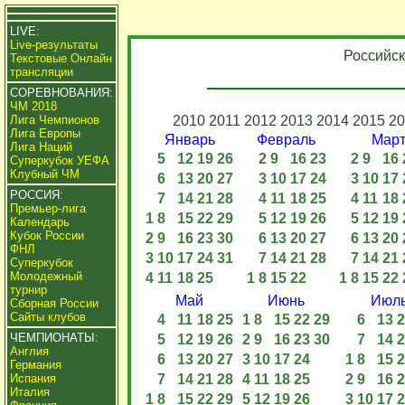
LIVE:
Live-результаты
Российск
Текстовые Онлайн
трансляции
СОРЕВНОВАНИЯ:
ЧМ 2018
Лига Чемпионов
2010
2011
2012
2013
2014
2015
20
Лига Европы
Январь
Февраль
Мар
Лига Наций
5
12
19
26
2
9
16
23
2
9
16
Суперкубок УЕФА
Клубный ЧМ
6
13
20
27
3
10
17
24
3
10
17
РОССИЯ:
7
14
21
28
4
11
18
25
4
11
18
Премьер-лига
1
8
15
22
29
5
12
19
26
5
12
19
Календарь
Кубок России
2
9
16
23
30
6
13
20
27
6
13
20
ФНЛ
3
10
17
24
31
7
14
21
28
7
14
21
Суперкубок
Молодежный
4
11
18
25
1
8
15
22
1
8
15
22
турнир
Май
Июнь
Июл
Сборная России
Сайты клубов
4
11
18
25
1
8
15
22
29
6
13
2
ЧЕМПИОНАТЫ:
5
12
19
26
2
9
16
23
30
7
14
2
Англия
6
13
20
27
3
10
17
24
1
8
15
2
Германия
Испания
7
14
21
28
4
11
18
25
2
9
16
2
Италия
1
8
15
22
29
5
12
19
26
3
10
17
2