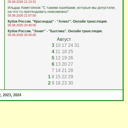
05.08.2026 21:13:31
Ильдар Ахметзянов: "С такими ошибками, которые мы допустили,
на что‑то претендовать невозможно".
05.08.2026 21:07:50
Кубок России. "Краснодар" - "Ахмат". Онлайн трансляция.
05.08.2026 20:40:00
Кубок России. "Зенит" - "Балтика". Онлайн трансляция.
05.08.2026 20:40:00
Август
3
10
17
24
31
4
11
18
25
5
12
19
26
6
13
20
27
7
14
21
28
1
8
15
22
29
2
9
16
23
30
2
,
2023
,
2024