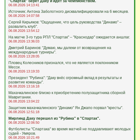
"Спартак" берёт Даку и идёт за чемпионством.
06.08.2026 14:13:41
Источник: Антона Заболотного дисквалифицировали на 6 месяцев.
06.08.2026 14:07:58
Сергей Кирьяков: "Ощущение, что цель руководства "Динамо" –
развалить клуб".
06.08.2026 13:54:12
На матче 3-го тура РПЛ "Спартак" – "Краснодар" ожидается аншлаг.
06.08.2026 13:36:03
Дмитрий Баринов: "Думаю, мы далеки от возвращения на
международные турниры".
06.08.2026 13:28:05
Пловец Колесников признался, что не является поклонником
Месси.
06.08.2026 13:19:33
Президент "Рубина": "Даку внёс огромный вклад в результаты и
развитие команды".
06.08.2026 13:16:18
Махачкалинское близко к приобретению полузащитника сборной
Мавритании.
06.08.2026 13:04:22
Защитник махачкалинского "Динамо" Ян Джапо порвал "кресты".
06.08.2026 12:51:18
Мирлинд Даку перешел из "Рубина" в "Спартак".
06.08.2026 12:06:50
Футболисты "Спартака" во время матчей не поддавливают молодых
судей - Умяров.
06.08.2026 10:21:49