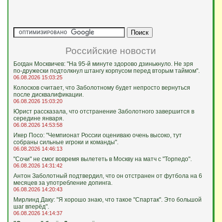
Российские новости
Богдан Москвичев: "На 95‑й минуте здорово дзинькнуло. Не зря
по‑дружески подтолкнул штангу корпусом перед вторым таймом".
06.08.2026 15:03:25
Колосков считает, что Заболотному будет непросто вернуться
после дисквалификации.
06.08.2026 15:03:20
Юрист рассказала, что отстранение Заболотного завершится в
середине января.
06.08.2026 14:53:58
Икер Посо: "Чемпионат России оцениваю очень высоко, тут
собраны сильные игроки и команды".
06.08.2026 14:46:13
"Сочи" не смог вовремя вылететь в Москву на матч с "Торпедо".
06.08.2026 14:31:42
Антон Заболотный подтвердил, что он отстранен от футбола на 6
месяцев за употребление допинга.
06.08.2026 14:20:43
Мирлинд Даку: "Я хорошо знаю, что такое "Спартак". Это большой
шаг вперёд".
06.08.2026 14:14:37