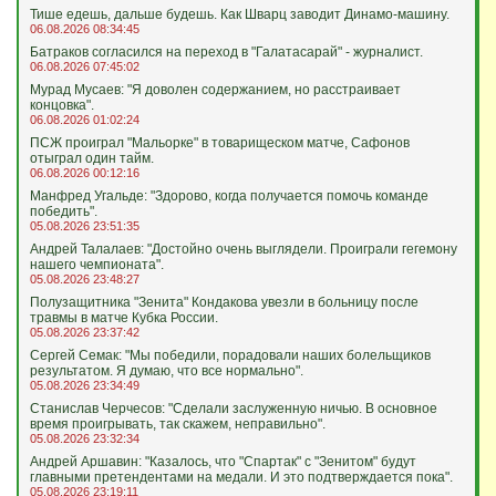
Тише едешь, дальше будешь. Как Шварц заводит Динамо-машину.
06.08.2026 08:34:45
Батраков согласился на переход в "Галатасарай" - журналист.
06.08.2026 07:45:02
Мурад Мусаев: "Я доволен содержанием, но расстраивает
концовка".
06.08.2026 01:02:24
ПСЖ проиграл "Мальорке" в товарищеском матче, Сафонов
отыграл один тайм.
06.08.2026 00:12:16
Манфред Угальде: "Здорово, когда получается помочь команде
победить".
05.08.2026 23:51:35
Андрей Талалаев: "Достойно очень выглядели. Проиграли гегемону
нашего чемпионата".
05.08.2026 23:48:27
Полузащитника "Зенита" Кондакова увезли в больницу после
травмы в матче Кубка России.
05.08.2026 23:37:42
Сергей Семак: "Мы победили, порадовали наших болельщиков
результатом. Я думаю, что все нормально".
05.08.2026 23:34:49
Станислав Черчесов: "Сделали заслуженную ничью. В основное
время проигрывать, так скажем, неправильно".
05.08.2026 23:32:34
Андрей Аршавин: "Казалось, что "Спартак" с "Зенитом" будут
главными претендентами на медали. И это подтверждается пока".
05.08.2026 23:19:11