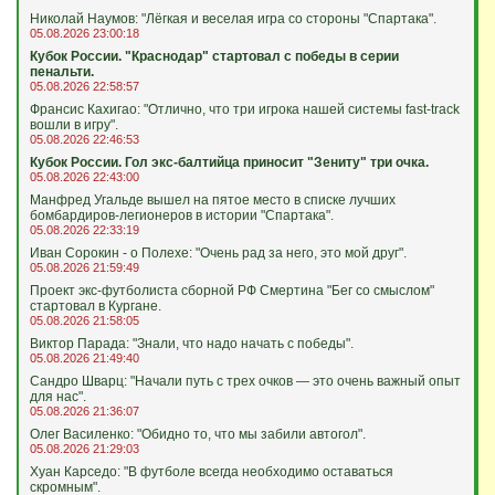
Николай Наумов: "Лёгкая и веселая игра со стороны "Спартака".
05.08.2026 23:00:18
Кубок России. "Краснодар" стартовал с победы в серии
пенальти.
05.08.2026 22:58:57
Франсис Кахигао: "Отлично, что три игрока нашей системы fast‑track
вошли в игру".
05.08.2026 22:46:53
Кубок России. Гол экс-балтийца приносит "Зениту" три очка.
05.08.2026 22:43:00
Манфред Угальде вышел на пятое место в списке лучших
бомбардиров-легионеров в истории "Спартака".
05.08.2026 22:33:19
Иван Сорокин - о Полехе: "Очень рад за него, это мой друг".
05.08.2026 21:59:49
Проект экс-футболиста сборной РФ Смертина "Бег со смыслом"
стартовал в Кургане.
05.08.2026 21:58:05
Виктор Парада: "Знали, что надо начать с победы".
05.08.2026 21:49:40
Сандро Шварц: "Начали путь с трех очков — это очень важный опыт
для нас".
05.08.2026 21:36:07
Олег Василенко: "Обидно то, что мы забили автогол".
05.08.2026 21:29:03
Хуан Карседо: "В футболе всегда необходимо оставаться
скромным".