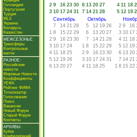
Франция
2
9
16
23
30
6
13
20
27
4
11
18
2
Голландия
Португалия
3
10
17
24
31
7
14
21
28
5
12
19
2
Турция
MLS
Сентябрь
Октябрь
Нояб
Украина
7
14
21
28
5
12
19
26
2
9
16
Беларусь
1
8
15
22
29
6
13
20
27
3
10
17
Казахстан
2
9
16
23
30
7
14
21
28
4
11
18
МЕЖСЕЗОНЬЕ:
Трансферы
3
10
17
24
1
8
15
22
29
5
12
19
Контрольные
4
11
18
25
2
9
16
23
30
6
13
20
матчи
5
12
19
26
3
10
17
24
31
7
14
21
РАЗНОЕ:
Российские
6
13
20
27
4
11
18
25
1
8
15
22
новости
Мировые Новости
Коэффициенты
УЕФА
Рейтинг ФИФА
Тотализатор
Голосование
Поиск
Вакансии
Новый Форум
Старый Форум
Контакты
АРХИВЫ:
Кубок
Конфедераций