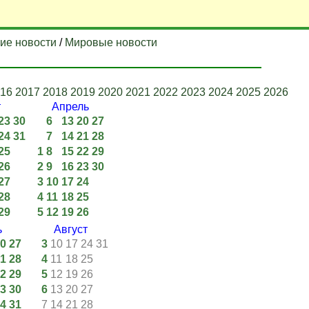
ие новости
/
Мировые новости
16
2017
2018
2019
2020
2021
2022
2023
2024
2025
2026
т
Апрель
23
30
6
13
20
27
24
31
7
14
21
28
25
1
8
15
22
29
26
2
9
16
23
30
27
3
10
17
24
28
4
11
18
25
29
5
12
19
26
ь
Август
0
27
3
10
17
24
31
1
28
4
11
18
25
2
29
5
12
19
26
3
30
6
13
20
27
4
31
7
14
21
28