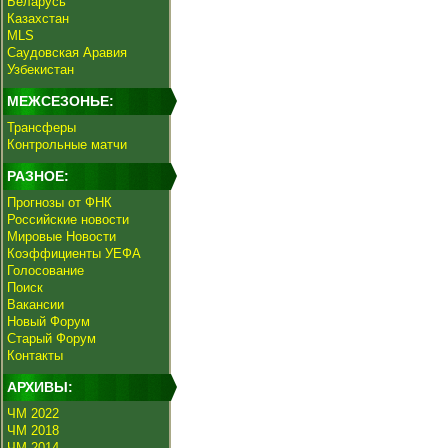
Беларусь
Казахстан
MLS
Саудовская Аравия
Узбекистан
МЕЖСЕЗОНЬЕ:
Трансферы
Контрольные матчи
РАЗНОЕ:
Прогнозы от ФНК
Российские новости
Мировые Новости
Коэффициенты УЕФА
Голосование
Поиск
Вакансии
Новый Форум
Старый Форум
Контакты
АРХИВЫ:
ЧМ 2022
ЧМ 2018
ЧМ 2014