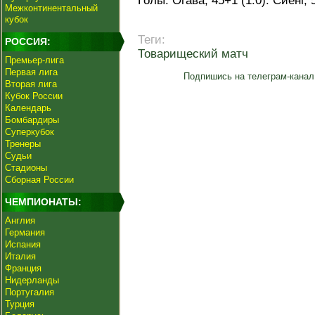
Голы: Огава, 45+1 (1:0). Сиенг, 5
Межконтинентальный
кубок
Теги:
РОССИЯ:
Товарищеский матч
Премьер-лига
Первая лига
Подпишись на телеграм-канал
Вторая лига
Кубок России
Календарь
Бомбардиры
Суперкубок
Тренеры
Судьи
Стадионы
Сборная России
ЧЕМПИОНАТЫ:
Англия
Германия
Испания
Италия
Франция
Нидерланды
Португалия
Турция