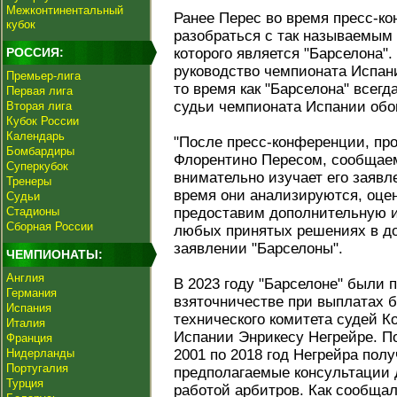
Межконтинентальный
Ранее Перес во время пресс-к
кубок
разобраться с так называемым
РОССИЯ:
которого является "Барселона".
руководство чемпионата Испани
Премьер-лига
то время как "Барселона" всегд
Первая лига
судьи чемпионата Испании обо
Вторая лига
Кубок России
Календарь
"После пресс-конференции, пр
Бомбардиры
Флорентино Пересом, сообщаем
Суперкубок
внимательно изучает его заявл
Тренеры
время они анализируются, оц
Судьи
Стадионы
предоставим дополнительную 
Сборная России
любых принятых решениях в дол
заявлении "Барселоны".
ЧЕМПИОНАТЫ:
Англия
В 2023 году "Барселоне" были
Германия
взяточничестве при выплатах 
Испания
технического комитета судей 
Италия
Испании Энрикесу Негрейре. П
Франция
Нидерланды
2001 по 2018 год Негрейра полу
Португалия
предполагаемые консультации 
Турция
работой арбитров. Как сообщала