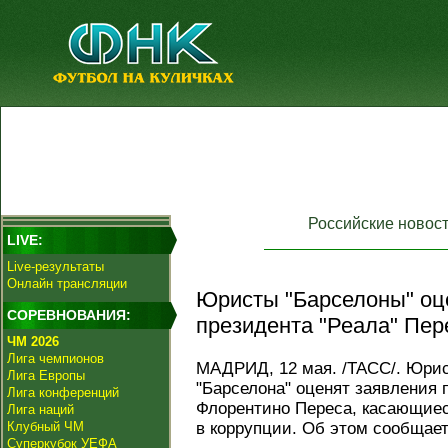
Российские новос
LIVE:
Live-результаты
Онлайн трансляции
Юристы "Барселоны" оц
СОРЕВНОВАНИЯ:
президента "Реала" Пер
ЧМ 2026
Лига чемпионов
МАДРИД, 12 мая. /ТАСС/. Юрис
Лига Европы
"Барселона" оценят заявления 
Лига конференций
Флорентино Переса, касающиес
Лига наций
Клубный ЧМ
в коррупции. Об этом сообщае
Суперкубок УЕФА