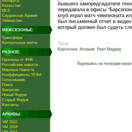
Беларусь
бывшего зампредседателя техн
Казахстан
передавала в офисы "Барселоны
MLS
клуб играл матч чемпионата ил
Саудовская Аравия
Узбекистан
был письменный отчет и видео
который должен был судить с
МЕЖСЕЗОНЬЕ:
Трансферы
Контрольные матчи
Теги:
Барселона
,
Испания
,
Реал Мадрид
РАЗНОЕ:
Прогнозы от ФНК
Подпишись на телеграм-канал
Российские новости
Мировые Новости
Коэффициенты УЕФА
Голосование
Поиск
Вакансии
Новый Форум
Старый Форум
Контакты
АРХИВЫ:
ЧМ 2022
ЧМ 2018
ЧМ 2014