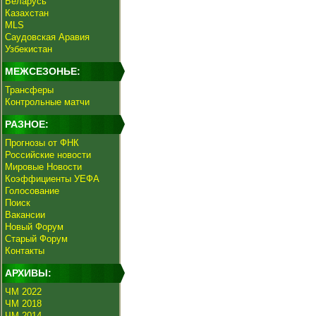
Беларусь
Казахстан
MLS
Саудовская Аравия
Узбекистан
МЕЖСЕЗОНЬЕ:
Трансферы
Контрольные матчи
РАЗНОЕ:
Прогнозы от ФНК
Российские новости
Мировые Новости
Коэффициенты УЕФА
Голосование
Поиск
Вакансии
Новый Форум
Старый Форум
Контакты
АРХИВЫ:
ЧМ 2022
ЧМ 2018
ЧМ 2014