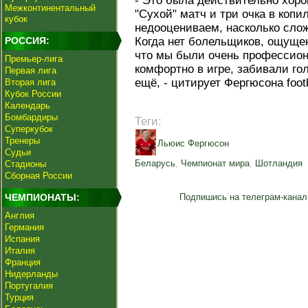
- Это была действительно хор
Межконтинентальный
"Сухой" матч и три очка в копи
кубок
недооцениваем, насколько слож
РОССИЯ:
Когда нет болельщиков, ощуще
что мы были очень профессион
Премьер-лига
комфортно в игре, забивали го
Первая лига
ещё, - цитирует Фергюсона footb
Вторая лига
Кубок России
Календарь
Бомбардиры
Теги:
Суперкубок
Тренеры
Льюис Фергюсон
Судьи
Беларусь
,
Чемпионат мира
,
Шотландия
Стадионы
Сборная России
ЧЕМПИОНАТЫ:
Подпишись на телеграм-канал
Англия
Германия
Испания
Италия
Франция
Нидерланды
Португалия
Турция