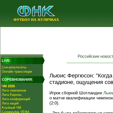
Российские новос
LIVE:
Live-результаты
Онлайн трансляции
Льюис Фергюсон: "Когда
СОРЕВНОВАНИЯ:
стадионе, ощущения со
ЧМ 2026
Лига чемпионов
Игрок сборной Шотландии
Лью
Лига Европы
о матче квалификации чемпион
Лига конференций
(2:0).
Лига наций
Клубный ЧМ
Суперкубок УЕФА