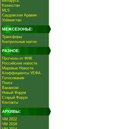
Беларусь
Казахстан
MLS
Саудовская Аравия
Узбекистан
МЕЖСЕЗОНЬЕ:
Трансферы
Контрольные матчи
РАЗНОЕ:
Прогнозы от ФНК
Российские новости
Мировые Новости
Коэффициенты УЕФА
Голосование
Поиск
Вакансии
Новый Форум
Старый Форум
Контакты
АРХИВЫ:
ЧМ 2022
ЧМ 2018
ЧМ 2014