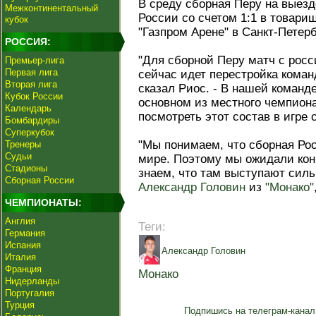
В среду сборная Перу на выез
Межконтинентальный
России со счетом 1:1 в товари
кубок
"Газпром Арене" в Санкт-Петерб
РОССИЯ:
"Для сборной Перу матч с рос
Премьер-лига
Первая лига
сейчас идет перестройка коман
Вторая лига
сказал Риос. - В нашей коман
Кубок России
основном из местного чемпион
Календарь
посмотреть этот состав в игре 
Бомбардиры
Суперкубок
"Мы понимаем, что сборная Рос
Тренеры
Судьи
мире. Поэтому мы ожидали кон
Стадионы
знаем, что там выступают сил
Сборная России
Александр Головин
из
"Монако"
ЧЕМПИОНАТЫ:
Англия
Теги:
Германия
Испания
Александр Головин
Италия
Франция
Монако
Нидерланды
Португалия
Турция
Подпишись на телеграм-канал