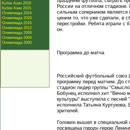
празднике футбола, сыграть пр
Кубок Азии 2019
России на отличном стадионе. 
Кубок Азии 2015
сильным соперником является 
Олимпиада 2024
ценим то, что уже сделали, в 
Олимпиада 2020
Олимпиада 2016
перестройки. Ребята играли с 
Олимпиада 2012
он.
Олимпиада 2008
Олимпиада 2004
Олимпиада 2000
Программа до матча
Российский футбольный союз 
программу перед матчем. До ст
стадион лидер группы "Смысло
Бобунец исполнил хит "Вечно м
культуры" выступила с песней 
исполнила Татьяна Куртукова. 
зрителей.
Головин вышел в специальной 
посвящена городу-герою Ленинг