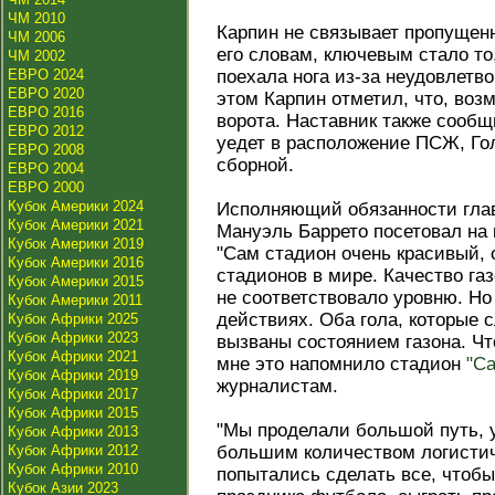
ЧМ 2010
Карпин не связывает пропущен
ЧМ 2006
его словам, ключевым стало то,
ЧМ 2002
ЕВРО 2024
поехала нога из-за неудовлетво
ЕВРО 2020
этом Карпин отметил, что, воз
ЕВРО 2016
ворота. Наставник также сообщ
ЕВРО 2012
уедет в расположение ПСЖ, Го
ЕВРО 2008
сборной.
ЕВРО 2004
ЕВРО 2000
Кубок Америки 2024
Исполняющий обязанности глав
Кубок Америки 2021
Мануэль Баррето посетовал на 
Кубок Америки 2019
"Сам стадион очень красивый,
Кубок Америки 2016
стадионов в мире. Качество га
Кубок Америки 2015
не соответствовало уровню. Но
Кубок Америки 2011
действиях. Оба гола, которые 
Кубок Африки 2025
Кубок Африки 2023
вызваны состоянием газона. Чт
Кубок Африки 2021
мне это напомнило стадион
"Са
Кубок Африки 2019
журналистам.
Кубок Африки 2017
Кубок Африки 2015
"Мы проделали большой путь, у
Кубок Африки 2013
Кубок Африки 2012
большим количеством логистич
Кубок Африки 2010
попытались сделать все, чтобы
Кубок Азии 2023