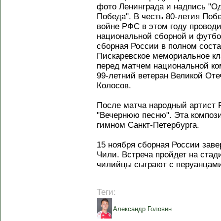
фото Ленинграда и надпись "Од
Победа". В честь 80-летия Поб
войне РФС в этом году провод
национальной сборной и футбо
сборная России в полном соста
Пискаревское мемориальное к
перед матчем национальной ко
99-летний ветеран Великой От
Колосов.
После матча народный артист 
"Вечернюю песню". Эта компо
гимном Санкт-Петербурга.
15 ноября сборная России зав
Чили. Встреча пройдет на ста
чилийцы сыграют с перуанцами,
Теги:
Александр Головин