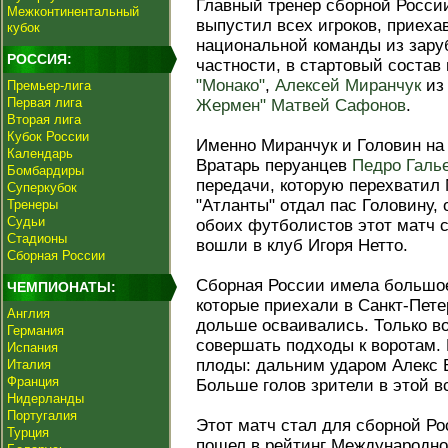
Главный тренер сборной Росс
Межконтинентальный
выпустил всех игроков, приех
кубок
национальной команды из зару
РОССИЯ:
частности, в стартовый состав
"Монако"
,
Алексей Миранчук
и
Премьер-лига
Первая лига
Жермен"
Матвей Сафонов
.
Вторая лига
Кубок России
Именно Миранчук и Головин на 
Календарь
Вратарь перуанцев
Педро Галь
Бомбардиры
передачи, которую перехватил
Суперкубок
"Атланты" отдал пас Головину, 
Тренеры
Судьи
обоих футболистов этот матч с
Стадионы
вошли в клуб Игоря Нетто.
Сборная России
Сборная России имела большо
ЧЕМПИОНАТЫ:
которые приехали в Санкт-Пете
Англия
дольше осваивались. Только во
Германия
совершать подходы к воротам. 
Испания
плоды: дальним ударом Алекс В
Италия
Франция
Больше голов зрители в этой в
Нидерланды
Португалия
Этот матч стал для сборной Рос
Турция
пошел в рейтинг Международн