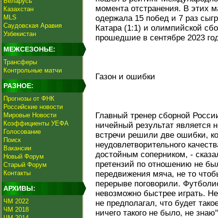
Беларусь
момента отстранения. В этих м
Казахстан
MLS
одержала 15 побед и 7 раз сыг
Саудовская Аравия
Катара (1:1) и олимпийской сбор
Узбекистан
прошедшие в сентябре 2023 го
МЕЖСЕЗОНЬЕ:
Трансферы
Контрольные матчи
Газон и ошибки
РАЗНОЕ:
Прогнозы от ФНК
Российские новости
Главный тренер сборной России
Мировые Новости
Коэффициенты УЕФА
ничейный результат является н
Голосование
встречи решили две ошибки, к
Поиск
неудовлетворительного качеств
Вакансии
достойным соперником, - сказа
Новый Форум
претензий по отношению не был
Старый Форум
Контакты
передвижения мяча, не то чтоб
перерыве поговорили. Футболис
АРХИВЫ:
невозможно быстрее играть. Не
ЧМ 2022
не предполагал, что будет тако
ЧМ 2018
ничего такого не было, не знаю"
ЧМ 2014