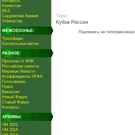
Беларусь
Казахстан
MLS
Теги:
Саудовская Аравия
Узбекистан
Кубок России
МЕЖСЕЗОНЬЕ:
Подпишись на телеграм-канал
Трансферы
Контрольные матчи
РАЗНОЕ:
Прогнозы от ФНК
Российские новости
Мировые Новости
Коэффициенты УЕФА
Голосование
Поиск
Вакансии
Новый Форум
Старый Форум
Контакты
АРХИВЫ:
ЧМ 2022
ЧМ 2018
ЧМ 2014