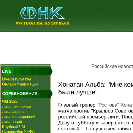
Российские новос
LIVE:
Live-результаты
Хонатан Альба: "Мне ко
Онлайн трансляции
были лучше".
СОРЕВНОВАНИЯ:
ЧМ 2026
Главный тренер
"Ростова"
Хона
Лига чемпионов
матча против "Крыльев Советов"
Лига Европы
российской премьер-лиги. Поед
Лига конференций
Лига наций
Дону в субботу и завершился 
Клубный ЧМ
счётом 4:1. Гол у хозяев забил
Суперкубок УЕФА