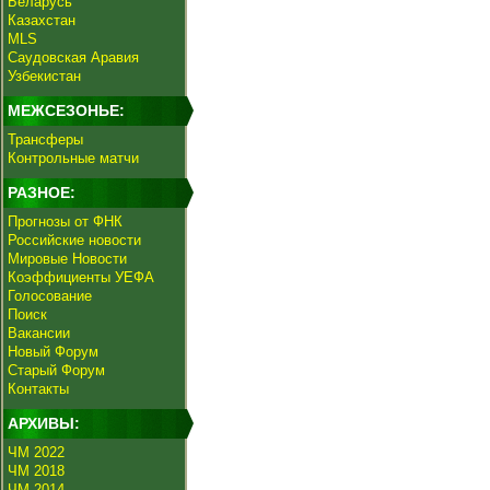
Беларусь
Казахстан
MLS
Саудовская Аравия
Узбекистан
МЕЖСЕЗОНЬЕ:
Трансферы
Контрольные матчи
РАЗНОЕ:
Прогнозы от ФНК
Российские новости
Мировые Новости
Коэффициенты УЕФА
Голосование
Поиск
Вакансии
Новый Форум
Старый Форум
Контакты
АРХИВЫ:
ЧМ 2022
ЧМ 2018
ЧМ 2014