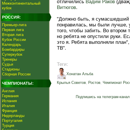
отличились
Вадим Раков
(дваж
Межконтинентальный
Витюгов
.
кубок
РОССИЯ:
"Должно быть, я сумасшедший 
понравилась, мы были лучше, 
Премьер-лига
Первая лига
того, чтобы забить. Во втором 
Вторая лига
но ребята не опустили руки. Ес
Кубок России
это я. Ребята выполняли план"
Календарь
ТВ".
Бомбардиры
Суперкубок
Тренеры
Теги:
Судьи
Стадионы
Хонатан Альба
Сборная России
Крылья Советов
,
Ростов
,
Чемпионат Рос
ЧЕМПИОНАТЫ:
Англия
Германия
Подпишись на телеграм-канал
Испания
Италия
Франция
Нидерланды
Португалия
Турция