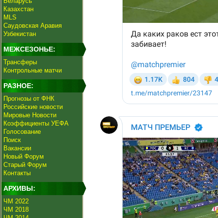
Беларусь
Казахстан
MLS
Саудовская Аравия
Узбекистан
МЕЖСЕЗОНЬЕ:
Трансферы
Контрольные матчи
РАЗНОЕ:
Прогнозы от ФНК
Российские новости
Мировые Новости
Коэффициенты УЕФА
Голосование
Поиск
Вакансии
Новый Форум
Старый Форум
Контакты
АРХИВЫ:
ЧМ 2022
ЧМ 2018
ЧМ 2014