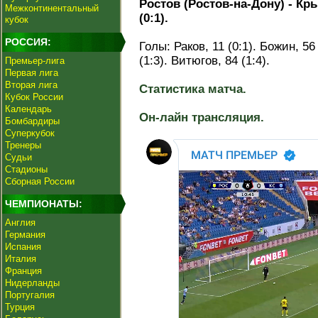
Ростов (Ростов-на-Дону) - Кр
Межконтинентальный
(0:1).
кубок
РОССИЯ:
Голы: Раков, 11 (0:1). Божин, 56 
(1:3). Витюгов, 84 (1:4).
Премьер-лига
Первая лига
Вторая лига
Статистика матча.
Кубок России
Календарь
Он-лайн трансляция.
Бомбардиры
Суперкубок
Тренеры
Судьи
Стадионы
Сборная России
ЧЕМПИОНАТЫ:
Англия
Германия
Испания
Италия
Франция
Нидерланды
Португалия
Турция