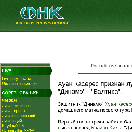
Российские новос
LIVE:
Live-результаты
Хуан Касерес признан л
Онлайн трансляции
"Динамо" - "Балтика".
СОРЕВНОВАНИЯ:
ЧМ 2026
Защитник "Динамо"
Хуан Касер
Лига чемпионов
домашнего матча первого тура
Лига Европы
Лига конференций
Лига наций
Первый гол встречи забили бал
Клубный ЧМ
вывел вперёд
Брайан Хиль
. "Д
Суперкубок УЕФА