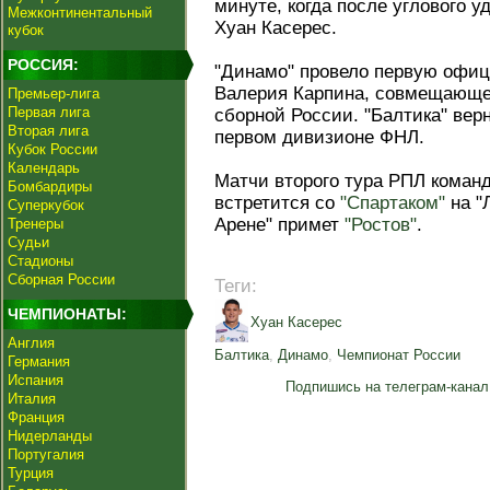
минуте, когда после углового 
Межконтинентальный
Хуан Касерес.
кубок
РОССИЯ:
"Динамо" провело первую офиц
Валерия Карпина, совмещающег
Премьер-лига
Первая лига
сборной России. "Балтика" вер
Вторая лига
первом дивизионе ФНЛ.
Кубок России
Календарь
Матчи второго тура РПЛ команд
Бомбардиры
встретится со
"Спартаком"
на "
Суперкубок
Арене" примет
"Ростов"
.
Тренеры
Судьи
Стадионы
Сборная России
Теги:
ЧЕМПИОНАТЫ:
Хуан Касерес
Англия
Балтика
,
Динамо
,
Чемпионат России
Германия
Испания
Подпишись на телеграм-канал
Италия
Франция
Нидерланды
Португалия
Турция