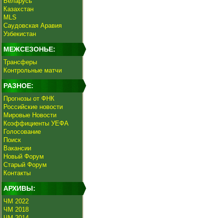
Беларусь
Казахстан
MLS
Саудовская Аравия
Узбекистан
МЕЖСЕЗОНЬЕ:
Трансферы
Контрольные матчи
РАЗНОЕ:
Прогнозы от ФНК
Российские новости
Мировые Новости
Коэффициенты УЕФА
Голосование
Поиск
Вакансии
Новый Форум
Старый Форум
Контакты
АРХИВЫ:
ЧМ 2022
ЧМ 2018
ЧМ 2014