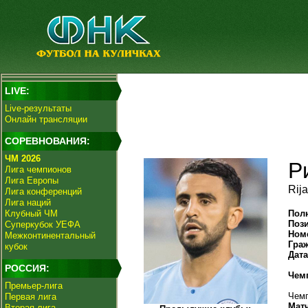
LIVE:
Live-результаты
Онлайн трансляции
СОРЕВНОВАНИЯ:
ЧМ 2026
Р
Лига чемпионов
Лига Европы
Rij
Лига конференций
Лига наций
Клубный ЧМ
Пол
Поз
Суперкубок УЕФА
Ном
Межконтинентальный
Гра
кубок
Дат
РОССИЯ:
Чем
Премьер-лига
Чемп
Первая лига
Мат
Вторая лига