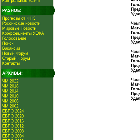
Контрольные матчи
Гол
Пре
РАЗНОЕ:
Уда
Прогнозы от ФНК
Российские новости
Чемп
Мат
Мировые Новости
Гол
Коэффициенты УЕФА
Пре
Голосование
Уда
Поиск
Вакансии
Чемп
Новый Форум
Мат
Старый Форум
Гол
Контакты
Пре
Уда
АРХИВЫ:
Чемп
ЧМ 2022
Мат
ЧМ 2018
Гол
ЧМ 2014
Пре
ЧМ 2010
Уда
ЧМ 2006
ЧМ 2002
ЕВРО 2024
ЕВРО 2020
ЕВРО 2016
ЕВРО 2012
ЕВРО 2008
ЕВРО 2004