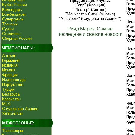
Предыдущие клубы:
Гол
Кубок России
"Гавр" (Франция)
Пре
Календарь
"Лестер" (Англия)
Уда
"Манчестер Сити" (Англия)
Бомбардиры
"Аль-Ахли" (Саудовская Аравия")
Суперкубок
Чемп
Тренеры
Мат
Рияд Марез: Самые
Судьи
Гол
Стадионы
последние и свежие новости
Пре
Сборная России
Уда
ЧЕМПИОНАТЫ:
Чемп
Мат
Англия
Гол
Германия
Пре
Испания
Уда
Италия
Франция
Чемп
Нидерланды
Мат
Португалия
Гол
Турция
Пре
Беларусь
Уда
Казахстан
Чемп
MLS
Мат
Саудовская Аравия
Гол
Узбекистан
Пре
Уда
МЕЖСЕЗОНЬЕ:
Чемп
Трансферы
Мат